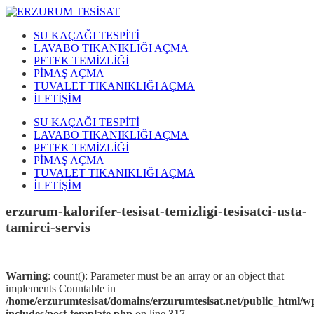
SU KAÇAĞI TESPİTİ
LAVABO TIKANIKLIĞI AÇMA
PETEK TEMİZLİĞİ
PİMAŞ AÇMA
TUVALET TIKANIKLIĞI AÇMA
İLETİŞİM
SU KAÇAĞI TESPİTİ
LAVABO TIKANIKLIĞI AÇMA
PETEK TEMİZLİĞİ
PİMAŞ AÇMA
TUVALET TIKANIKLIĞI AÇMA
İLETİŞİM
erzurum-kalorifer-tesisat-temizligi-tesisatci-usta-
tamirci-servis
Warning
: count(): Parameter must be an array or an object that
implements Countable in
/home/erzurumtesisat/domains/erzurumtesisat.net/public_html/w
includes/post-template.php
on line
317