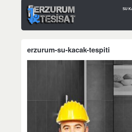
SU K
erzurum-su-kacak-tespiti