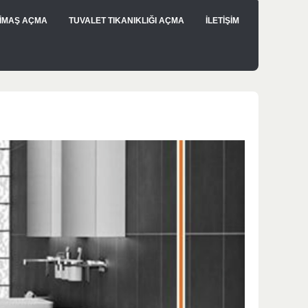
İMAŞ AÇMA
TUVALET TIKANIKLIĞI AÇMA
İLETİŞİM