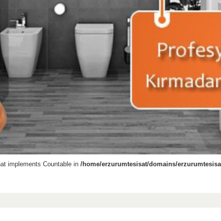
that implements Countable in
/home/erzurumtesisat/domains/erzurumtesisat