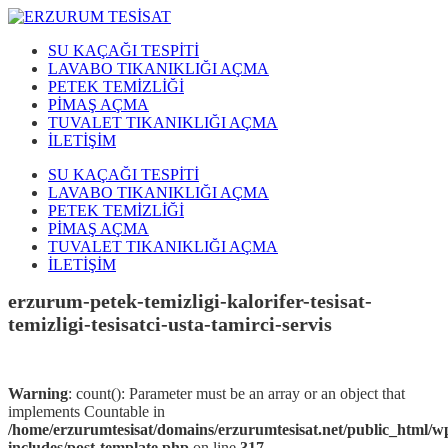
SU KAÇAĞI TESPİTİ
LAVABO TIKANIKLIĞI AÇMA
PETEK TEMİZLİĞİ
PİMAŞ AÇMA
TUVALET TIKANIKLIĞI AÇMA
İLETİŞİM
SU KAÇAĞI TESPİTİ
LAVABO TIKANIKLIĞI AÇMA
PETEK TEMİZLİĞİ
PİMAŞ AÇMA
TUVALET TIKANIKLIĞI AÇMA
İLETİŞİM
erzurum-petek-temizligi-kalorifer-tesisat-
temizligi-tesisatci-usta-tamirci-servis
Warning
: count(): Parameter must be an array or an object that
implements Countable in
/home/erzurumtesisat/domains/erzurumtesisat.net/public_html/w
includes/post-template.php
on line
317