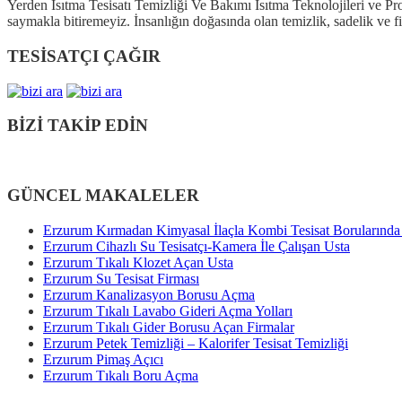
Yerden Isıtma Tesisatı Temizliği Ve Bakımı Isıtma Teknolojileri ve Pr
saymakla bitiremeyiz. İnsanlığın doğasında olan temizlik, sadelik ve fi
TESİSATÇI ÇAĞIR
BİZİ TAKİP EDİN
GÜNCEL MAKALELER
Erzurum Kırmadan Kimyasal İlaçla Kombi Tesisat Borularınd
Erzurum Cihazlı Su Tesisatçı-Kamera İle Çalışan Usta
Erzurum Tıkalı Klozet Açan Usta
Erzurum Su Tesisat Firması
Erzurum Kanalizasyon Borusu Açma
Erzurum Tıkalı Lavabo Gideri Açma Yolları
Erzurum Tıkalı Gider Borusu Açan Firmalar
Erzurum Petek Temizliği – Kalorifer Tesisat Temizliği
Erzurum Pimaş Açıcı
Erzurum Tıkalı Boru Açma