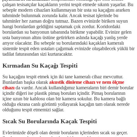
çalışan tesisatçılar kaçakların yerini tespit etmede sıkıntı yaşarlar. Bu
sebeple modern cihazları kullanmayan bir usta su kaçağını ararken
tahminde bulunmak zorunda kalır. Ancak tesisat işlerinde bu
tahminler her zaman doğru tutmaz. Bazen evinizde biriken suyun
hangi borulardan geldiğini saptamak çok zordur. Koridordaki
borulardan su banyonun tabanında birikme yapabilir. Evinize gelen
usta banyonun altını üstüne getirirken aslında kaçağı yanlış yerde
arıyor olacaktır. Bu sebeple su borularındaki kaçakları kameralı
sistemle tespit eden ustaları çağırmak evinizde oluşabilecek yüklü bir
tadilat faturasından sizi kurtaracaktır.
Kırmadan Su Kaçağı Tespiti
Su kaçağını tespit etmek için iki tane kameralı cihaz mevcuttur.
Bunlardan başka olarak
akustik dinleme cihazı ve nem ölçme
cihazı
da vardır. Ancak kullandığımız kameraların biri demir borular
içindir diğeri ise plastik pimaş boruları içindir. Pimaş borularının
içine uzun bir kablosu olan bir kamera sokulur. Bu kamera bağlı
olduğu ekrana canlı görüntü yollayarak kaçağın tam olarak nerede
olduğunu tespit etmemizi sağlar.
Sıcak Su Borularında Kaçak Tespiti
Evlerimizde döşeli olan demir boruların içlerinden sıcak su geçer.