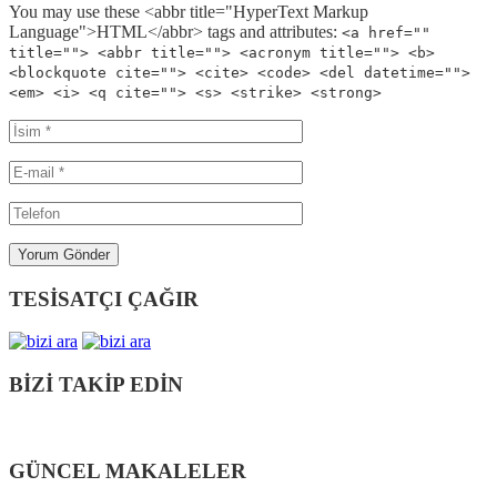
You may use these <abbr title="HyperText Markup
Language">HTML</abbr> tags and attributes:
<a href=""
title=""> <abbr title=""> <acronym title=""> <b>
<blockquote cite=""> <cite> <code> <del datetime="">
<em> <i> <q cite=""> <s> <strike> <strong>
TESİSATÇI ÇAĞIR
BİZİ TAKİP EDİN
GÜNCEL MAKALELER