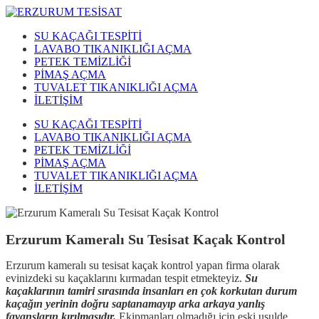
SU KAÇAĞI TESPİTİ
LAVABO TIKANIKLIĞI AÇMA
PETEK TEMİZLİĞİ
PİMAŞ AÇMA
TUVALET TIKANIKLIĞI AÇMA
İLETİŞİM
SU KAÇAĞI TESPİTİ
LAVABO TIKANIKLIĞI AÇMA
PETEK TEMİZLİĞİ
PİMAŞ AÇMA
TUVALET TIKANIKLIĞI AÇMA
İLETİŞİM
Erzurum Kameralı Su Tesisat Kaçak Kontrol
Erzurum kameralı su tesisat kaçak kontrol yapan firma olarak
evinizdeki su kaçaklarını kırmadan tespit etmekteyiz.
Su
kaçaklarının tamiri sırasında insanları en çok korkutan durum
kaçağın yerinin doğru saptanamayıp arka arkaya yanlış
fayansların kırılmasıdır.
Ekipmanları olmadığı için eski usulde