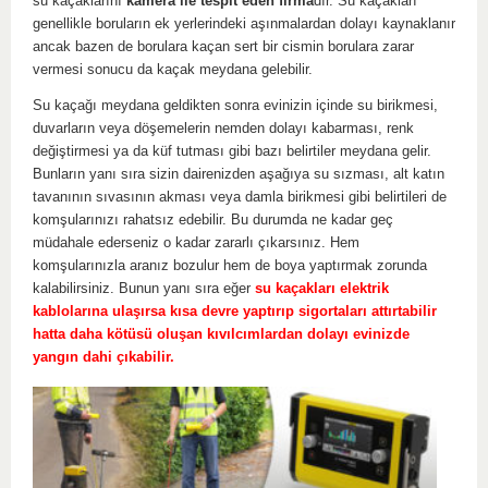
su kaçaklarını
kamera ile tespit eden firma
dır. Su kaçakları
genellikle boruların ek yerlerindeki aşınmalardan dolayı kaynaklanır
ancak bazen de borulara kaçan sert bir cismin borulara zarar
vermesi sonucu da kaçak meydana gelebilir.
Su kaçağı meydana geldikten sonra evinizin içinde su birikmesi,
duvarların veya döşemelerin nemden dolayı kabarması, renk
değiştirmesi ya da küf tutması gibi bazı belirtiler meydana gelir.
Bunların yanı sıra sizin dairenizden aşağıya su sızması, alt katın
tavanının sıvasının akması veya damla birikmesi gibi belirtileri de
komşularınızı rahatsız edebilir. Bu durumda ne kadar geç
müdahale ederseniz o kadar zararlı çıkarsınız. Hem
komşularınızla aranız bozulur hem de boya yaptırmak zorunda
kalabilirsiniz. Bunun yanı sıra eğer
su kaçakları elektrik
kablolarına ulaşırsa kısa devre yaptırıp sigortaları attırtabilir
hatta daha kötüsü oluşan kıvılcımlardan dolayı evinizde
yangın dahi çıkabilir.