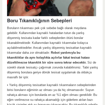
Boru Tıkanıklığının Sebepleri
Boruların tıkanması pek çok sebebe bağlı olarak meydana
gelebilir. Kullanımdan kaynaklı hatalardan tutun da yanlış
döşenmiş tesisata kadar farklı sebeplerden ötürü borular
tıkanabilmektedir. Kullanımdan kaynaklı tıkanmalar kolayca
açılabilmektedirler. Ancak yanlış döşenmiş tesisattan kaynaklı
tıkanmalar daha zor olmaktadır.
Robot yardımıyla bu
tıkanıklıklar da aynı kolaylıkta açılırlar fakat tesisat hatası
düzeltilmezse tıkanıklık bir süre sonra tekrar edecektir.
Siz de
sürekli olarak tesisatçı çağırmak zorunda kalabilirsiniz. Tabii yanlış
döşenmiş borulara geriye dönük tesisat uygulamak da oldukça
masraflı bir iştir.
• Yanlış döşenmiş tesisattan kaynaklı tıkanmaların sebeplerinden
birisi boruların eğiminin az olması ya da hiç olmamasıdır. Suyun
rahatça akması için borularda en az %1 eğim olması gereklidir. Bu
eğim verilmezse su rahatça akamadığı için giderlere atılan bazı
küçük cisimler atık su borusunu tıkayacaktır. Bu tıkanıklığı robotla