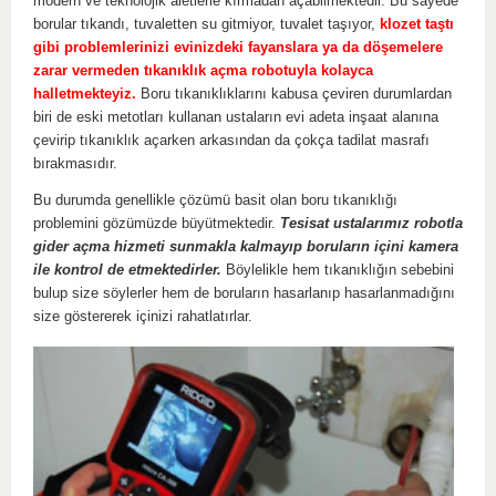
modern ve teknolojik aletlerle kırmadan açabilmektedir. Bu sayede
borular tıkandı, tuvaletten su gitmiyor, tuvalet taşıyor,
klozet taştı
gibi problemlerinizi evinizdeki fayanslara ya da döşemelere
zarar vermeden tıkanıklık açma robotuyla kolayca
halletmekteyiz.
Boru tıkanıklıklarını kabusa çeviren durumlardan
biri de eski metotları kullanan ustaların evi adeta inşaat alanına
çevirip tıkanıklık açarken arkasından da çokça tadilat masrafı
bırakmasıdır.
Bu durumda genellikle çözümü basit olan boru tıkanıklığı
problemini gözümüzde büyütmektedir.
Tesisat ustalarımız robotla
gider açma hizmeti sunmakla kalmayıp boruların içini kamera
ile kontrol de etmektedirler.
Böylelikle hem tıkanıklığın sebebini
bulup size söylerler hem de boruların hasarlanıp hasarlanmadığını
size göstererek içinizi rahatlatırlar.