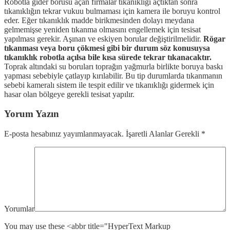
Robotla gider borusu açan firmalar tıkanıklığı açtıktan sonra
tıkanıklığın tekrar vukuu bulmaması için kamera ile boruyu kontrol
eder. Eğer tıkanıklık madde birikmesinden dolayı meydana
gelmemişse yeniden tıkanma olmasını engellemek için tesisat
yapılması gerekir. Aşınan ve eskiyen borular değiştirilmelidir.
Rögar
tıkanması veya boru çökmesi gibi bir durum söz konusuysa
tıkanıklık robotla açılsa bile kısa sürede tekrar tıkanacaktır.
Toprak altındaki su boruları toprağın yağmurla birlikte boruya baskı
yapması sebebiyle çatlayıp kırılabilir. Bu tip durumlarda tıkanmanın
sebebi kameralı sistem ile tespit edilir ve tıkanıklığı gidermek için
hasar olan bölgeye gerekli tesisat yapılır.
Yorum Yazın
E-posta hesabınız yayımlanmayacak. İşaretli Alanlar Gerekli
*
Yorumlar
You may use these <abbr title="HyperText Markup