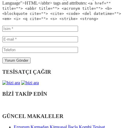
Language">HTML</abbr> tags and attributes:
<a href=""
title=""> <abbr title=""> <acronym title=""> <b>
<blockquote cite=""> <cite> <code> <del datetime="">
<em> <i> <q cite=""> <s> <strike> <strong>
TESİSATÇI ÇAĞIR
BİZİ TAKİP EDİN
GÜNCEL MAKALELER
Erzurum Kırmadan Kimyasal İlaçla Kombi Tesisat