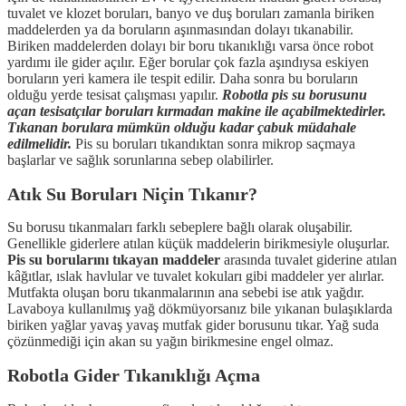
tuvalet ve klozet boruları, banyo ve duş boruları zamanla biriken
maddelerden ya da boruların aşınmasından dolayı tıkanabilir.
Biriken maddelerden dolayı bir boru tıkanıklığı varsa önce robot
yardımı ile gider açılır. Eğer borular çok fazla aşındıysa eskiyen
boruların yeri kamera ile tespit edilir. Daha sonra bu boruların
olduğu yerde tesisat çalışması yapılır.
Robotla pis su borusunu
açan tesisatçılar boruları kırmadan makine ile açabilmektedirler.
Tıkanan borulara mümkün olduğu kadar çabuk müdahale
edilmelidir.
Pis su boruları tıkandıktan sonra mikrop saçmaya
başlarlar ve sağlık sorunlarına sebep olabilirler.
Atık Su Boruları Niçin Tıkanır?
Su borusu tıkanmaları farklı sebeplere bağlı olarak oluşabilir.
Genellikle giderlere atılan küçük maddelerin birikmesiyle oluşurlar.
Pis su borularını tıkayan maddeler
arasında tuvalet giderine atılan
kâğıtlar, ıslak havlular ve tuvalet kokuları gibi maddeler yer alırlar.
Mutfakta oluşan boru tıkanmalarının ana sebebi ise atık yağdır.
Lavaboya kullanılmış yağ dökmüyorsanız bile yıkanan bulaşıklarda
biriken yağlar yavaş yavaş mutfak gider borusunu tıkar. Yağ suda
çözünmediği için akan su yağın birikmesine engel olmaz.
Robotla Gider Tıkanıklığı Açma