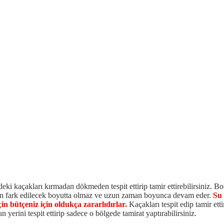
eki kaçakları kırmadan dökmeden tespit ettirip tamir ettirebilirsiniz. B
men fark edilecek boyutta olmaz ve uzun zaman boyunca devam eder.
Su 
in bütçeniz için oldukça zararlıdırlar.
Kaçakları tespit edip tamir ett
erini tespit ettirip sadece o bölgede tamirat yaptırabilirsiniz.