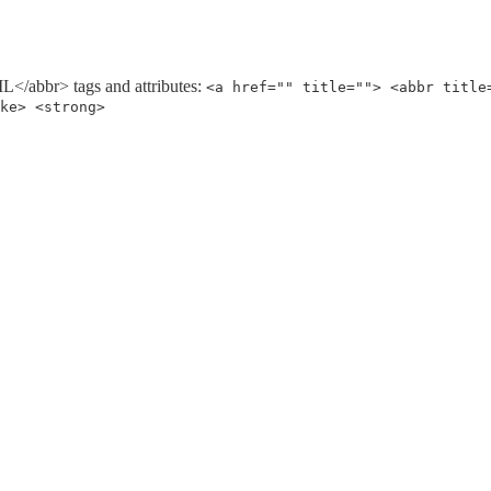
/abbr> tags and attributes:
<a href="" title=""> <abbr title
ke> <strong>