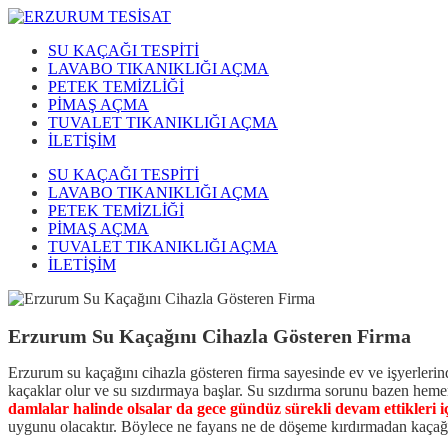
SU KAÇAĞI TESPİTİ
LAVABO TIKANIKLIĞI AÇMA
PETEK TEMİZLİĞİ
PİMAŞ AÇMA
TUVALET TIKANIKLIĞI AÇMA
İLETİŞİM
SU KAÇAĞI TESPİTİ
LAVABO TIKANIKLIĞI AÇMA
PETEK TEMİZLİĞİ
PİMAŞ AÇMA
TUVALET TIKANIKLIĞI AÇMA
İLETİŞİM
Erzurum Su Kaçağını Cihazla Gösteren Firma
Erzurum su kaçağını cihazla gösteren firma sayesinde ev ve işyerlerind
kaçaklar olur ve su sızdırmaya başlar. Su sızdırma sorunu bazen he
damlalar halinde olsalar da gece gündüz sürekli devam ettikleri iç
uygunu olacaktır. Böylece ne fayans ne de döşeme kırdırmadan kaçağın y