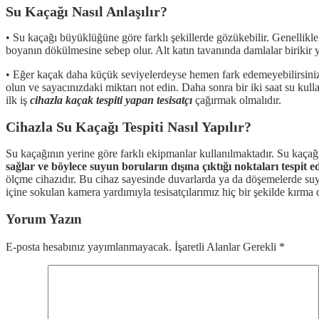
Su Kaçağı Nasıl Anlaşılır?
• Su kaçağı büyüklüğüne göre farklı şekillerde gözükebilir. Genellikl
boyanın dökülmesine sebep olur. Alt katın tavanında damlalar birikir
• Eğer kaçak daha küçük seviyelerdeyse hemen fark edemeyebilirsiniz.
olun ve sayacınızdaki miktarı not edin. Daha sonra bir iki saat su kul
ilk iş
cihazla kaçak tespiti yapan tesisatçı
çağırmak olmalıdır.
Cihazla Su Kaçağı Tespiti Nasıl Yapılır?
Su kaçağının yerine göre farklı ekipmanlar kullanılmaktadır. Su kaçağı 
sağlar ve böylece suyun boruların dışına çıktığı noktaları tespit ed
ölçme cihazıdır. Bu cihaz sayesinde duvarlarda ya da döşemelerde suyun 
içine sokulan kamera yardımıyla tesisatçılarımız hiç bir şekilde kırma
Yorum Yazın
E-posta hesabınız yayımlanmayacak. İşaretli Alanlar Gerekli
*