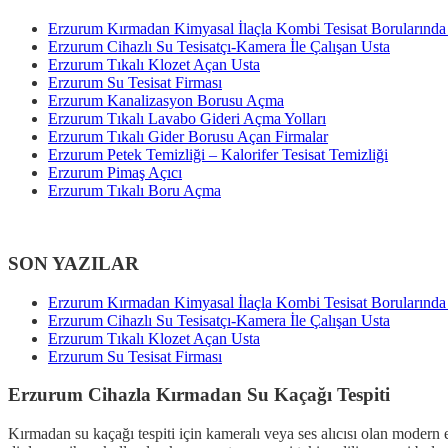
Erzurum Kırmadan Kimyasal İlaçla Kombi Tesisat Borularınd
Erzurum Cihazlı Su Tesisatçı-Kamera İle Çalışan Usta
Erzurum Tıkalı Klozet Açan Usta
Erzurum Su Tesisat Firması
Erzurum Kanalizasyon Borusu Açma
Erzurum Tıkalı Lavabo Gideri Açma Yolları
Erzurum Tıkalı Gider Borusu Açan Firmalar
Erzurum Petek Temizliği – Kalorifer Tesisat Temizliği
Erzurum Pimaş Açıcı
Erzurum Tıkalı Boru Açma
SON YAZILAR
Erzurum Kırmadan Kimyasal İlaçla Kombi Tesisat Borularınd
Erzurum Cihazlı Su Tesisatçı-Kamera İle Çalışan Usta
Erzurum Tıkalı Klozet Açan Usta
Erzurum Su Tesisat Firması
Erzurum Cihazla Kırmadan Su Kaçağı Tespiti
Kırmadan su kaçağı tespiti için kameralı veya ses alıcısı olan modern