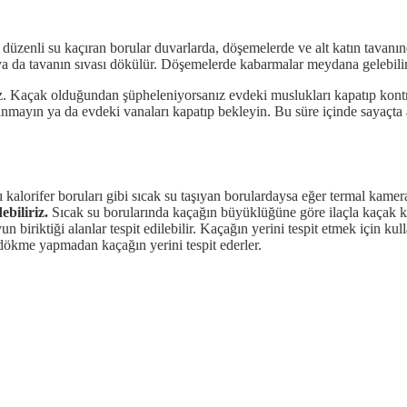
e düzenli su kaçıran borular duvarlarda, döşemelerde ve alt katın tava
 ya da tavanın sıvası dökülür. Döşemelerde kabarmalar meydana gelebilir
 Kaçak olduğundan şüpheleniyorsanız evdeki muslukları kapatıp kontrol
lanmayın ya da evdeki vanaları kapatıp bekleyin. Bu süre içinde sayaçta
kalorifer boruları gibi sıcak su taşıyan borulardaysa eğer termal kamera 
ebiliriz.
Sıcak su borularında kaçağın büyüklüğüne göre ilaçla kaçak k
biriktiği alanlar tespit edilebilir. Kaçağın yerini tespit etmek için kull
 dökme yapmadan kaçağın yerini tespit ederler.