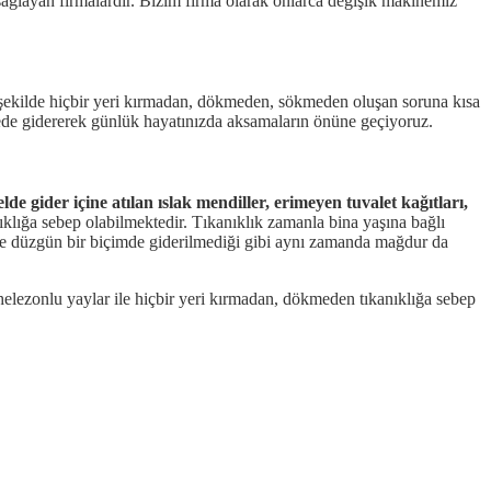
i sağlayan firmalardır. Bizim firma olarak onlarca değişik makinemiz
 şekilde hiçbir yeri kırmadan, dökmeden, sökmeden oluşan soruna kısa
ede gidererek günlük hayatınızda aksamaların önüne geçiyoruz.
e gider içine atılan ıslak mendiller, erimeyen tuvalet kağıtları,
ıklığa sebep olabilmektedir. Tıkanıklık zamanla bina yaşına bağlı
u ve düzgün bir biçimde giderilmediği gibi aynı zamanda mağdur da
helezonlu yaylar ile hiçbir yeri kırmadan, dökmeden tıkanıklığa sebep