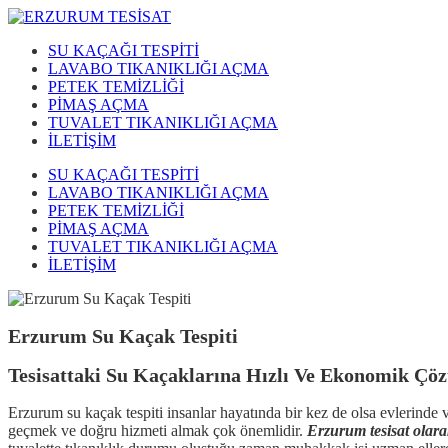
SU KAÇAĞI TESPİTİ
LAVABO TIKANIKLIĞI AÇMA
PETEK TEMİZLİĞİ
PİMAŞ AÇMA
TUVALET TIKANIKLIĞI AÇMA
İLETİŞİM
SU KAÇAĞI TESPİTİ
LAVABO TIKANIKLIĞI AÇMA
PETEK TEMİZLİĞİ
PİMAŞ AÇMA
TUVALET TIKANIKLIĞI AÇMA
İLETİŞİM
Erzurum Su Kaçak Tespiti
Tesisattaki Su Kaçaklarına Hızlı Ve Ekonomik Çö
Erzurum su kaçak tespiti insanlar hayatında bir kez de olsa evlerinde ve
geçmek ve doğru hizmeti almak çok önemlidir.
Erzurum tesisat olarak