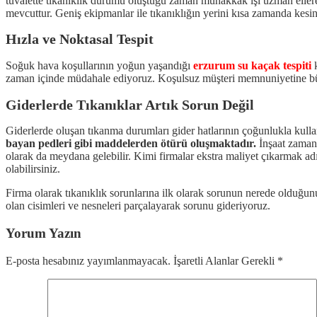
tuvalette tıkanıklık durumu oluştuğu zaman muhakkak işi uzman ellere b
mevcuttur. Geniş ekipmanlar ile tıkanıklığın yerini kısa zamanda kesin
Hızla ve Noktasal Tespit
Soğuk hava koşullarının yoğun yaşandığı
erzurum su kaçak tespiti
k
zaman içinde müdahale ediyoruz. Koşulsuz müşteri memnuniyetine büy
Giderlerde Tıkanıklar Artık Sorun Değil
Giderlerde oluşan tıkanma durumları gider hatlarının çoğunlukla kulla
bayan pedleri gibi maddelerden ötürü oluşmaktadır.
İnşaat zamanı
olarak da meydana gelebilir. Kimi firmalar ekstra maliyet çıkarmak ad
olabilirsiniz.
Firma olarak tıkanıklık sorunlarına ilk olarak sorunun nerede olduğun
olan cisimleri ve nesneleri parçalayarak sorunu gideriyoruz.
Yorum Yazın
E-posta hesabınız yayımlanmayacak. İşaretli Alanlar Gerekli
*