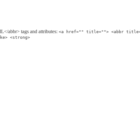
/abbr> tags and attributes:
<a href="" title=""> <abbr title
ke> <strong>