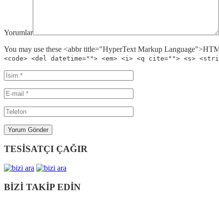
Yorumlar
You may use these <abbr title="HyperText Markup Language">HTML<
<code> <del datetime=""> <em> <i> <q cite=""> <s> <stri
TESİSATÇI ÇAĞIR
BİZİ TAKİP EDİN