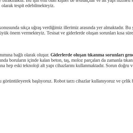
ırakmaktır. Bu işin ehli olan kişiler de tesisatçılar ve alt yapı hizmet
 olarak tespit edebilmekteyiz.
onusunda sıkça uğraş verdiğimiz illerimiz arasında yer almaktadır. Bu
ük önem vermekteyiz. Tesisat ve giderlerde oluşan sorunları kısa sür
nımına bağlı olarak oluşur.
Giderlerde oluşan tıkanma sorunları geneld
nda boruların içinde kalan beton, taş, moloz parçaları da zamanla tıkan
ına hep eski teknoloji alt yapı cihazlarını kullanmaktadır. Sorun doğr
u görüntüleyerek başlıyoruz. Robot tarzı cihazlar kullanıyoruz ve çelik 