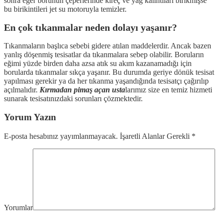
sonra eğer borunun çeperlerinde kireç ve yağ kalıntıları birikmişse
bu birikintileri jet su motoruyla temizler.
En çok tıkanmalar neden dolayı yaşanır?
Tıkanmaların başlıca sebebi gidere atılan maddelerdir. Ancak bazen
yanlış döşenmiş tesisatlar da tıkanmalara sebep olabilir. Boruların
eğimi yüzde birden daha azsa atık su akım kazanamadığı için
borularda tıkanmalar sıkça yaşanır. Bu durumda geriye dönük tesisat
yapılması gerekir ya da her tıkanma yaşandığında tesisatçı çağırılıp
açılmalıdır.
Kırmadan pimaş açan usta
larımız size en temiz hizmeti
sunarak tesisatınızdaki sorunları çözmektedir.
Yorum Yazın
E-posta hesabınız yayımlanmayacak. İşaretli Alanlar Gerekli
*
Yorumlar