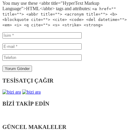
You may use these <abbr title="HyperText Markup
Language">HTML</abbr> tags and attributes:
<a href=""
title=""> <abbr title=""> <acronym title=""> <b>
<blockquote cite=""> <cite> <code> <del datetime="">
<em> <i> <q cite=""> <s> <strike> <strong>
TESİSATÇI ÇAĞIR
BİZİ TAKİP EDİN
GÜNCEL MAKALELER