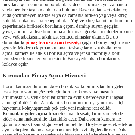
meydana gelir çünkü bu borularda sadece su olmaz aynı zamanda
suyla beraber taşınan atıklar da bulunur. Bazen atılan sert cisimler,
suda çözünmeyen maddeler ya da zamanla biriken yağ veya kireç
kalıntıları tıkanmalara sebep olurlar. Yağ ve kireç kalıntıları boruların
çeperlerinde birikerek boruların çapını daraltıp suyun geçişini
yavaşlatırlar. Tahliye borularına atılmaması gereken maddelerin kireç
veya yağ tabakasına takılması sonucu pimaşlar tıkanır. Bu tip
durumlarda
pimaş borusu açan tesisatçı
çağırıp boruyu açtırmanız
gerekir. Modern ekipman kullanan tesisatçılarımız robotla boru
açma, kamera ile atık su borusu açma ve jet su motoruyla boru
temizleme hizmetleri vermektedir. Bu sayede tıkalı borularınız
kolayca açılır.
Kırmadan Pimaş Açma Hizmeti
Boru tıkanması durumunda en büyük korkularımızdan biri gelen
tesisatçının sorunu çözmek için boruları kırması ve masrafı
arttırmasıdır. Üstelik borular kırılınca eviniz neredeyse bir inşaat
alanı görüntüsü alır. Ancak artık bu durumların yaşanmaması için
hayatımız kolaylaştıracak pek çok yeni makine icat edildi.
Kırmadan gider açma hizmeti
sunan tesisatçılarımız öncelikle
gider açma makinesi ile tıkanıklığı açar. Daha sonra kamera ile
görüntü alarak tıkanıklığın sebebini belirler. Böylece gelecekte tekrar
aynı sebepten tıkanma yaşamamanız için sizi bilgilendirirler. Daha