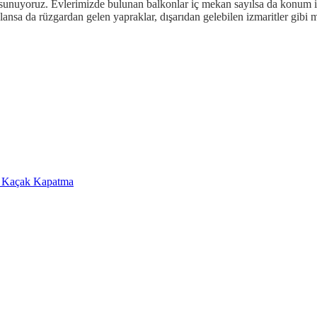
i sunuyoruz. Evlerimizde bulunan balkonlar iç mekan sayılsa da konum i
nsa da rüzgardan gelen yapraklar, dışarıdan gelebilen izmaritler gibi m
a Kaçak Kapatma