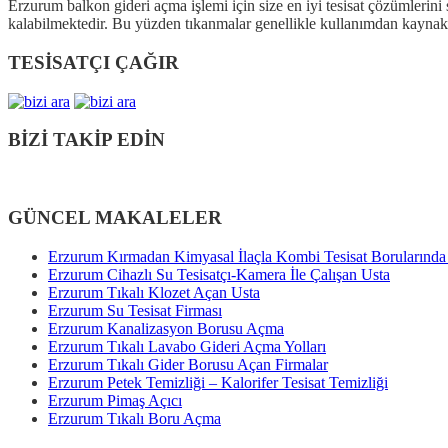
Erzurum balkon gideri açma işlemi için size en iyi tesisat çözümlerin
kalabilmektedir. Bu yüzden tıkanmalar genellikle kullanımdan kaynakla
TESİSATÇI ÇAĞIR
BİZİ TAKİP EDİN
GÜNCEL MAKALELER
Erzurum Kırmadan Kimyasal İlaçla Kombi Tesisat Borularınd
Erzurum Cihazlı Su Tesisatçı-Kamera İle Çalışan Usta
Erzurum Tıkalı Klozet Açan Usta
Erzurum Su Tesisat Firması
Erzurum Kanalizasyon Borusu Açma
Erzurum Tıkalı Lavabo Gideri Açma Yolları
Erzurum Tıkalı Gider Borusu Açan Firmalar
Erzurum Petek Temizliği – Kalorifer Tesisat Temizliği
Erzurum Pimaş Açıcı
Erzurum Tıkalı Boru Açma