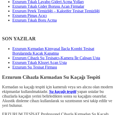
Erzurum Tıkalı Lavabo Gideri Açma Yolları
Erzurum Tıkalı Gider Borusu Açan Firmalar
Erzurum Petek Temizliği – Kalorifer Tesisat Temizliği
Erzurum Pimaş Açıcı
Erzurum Tıkalı Boru Açma
SON YAZILAR
Erzurum Kırmadan Kimyasal İlaçla Kombi Tesisat
Borularında Kaçak Kapatma
Erzurum Cihazlı Su Tesisatçı-Kamera İle Çalışan Usta
Erzurum Tıkalı Klozet Açan Usta
Erzurum Su Tesisat Firması
Erzurum Cihazla Kırmadan Su Kaçağı Tespiti
Kırmadan su kaçağı tespiti için kameralı veya ses alıcısı olan modern
ekipmanlar kullanılmaktadır.
Su kaçağı tespiti
yapan ustalar bu
cihazlarla kaçağın yerini belirledikten sonra su kaçağını onarırlar.
Akustik dinleme cihazı kullanılarak su sızıntısının sesi takip edilir ve
yeri bulunur.
ERZURUM TESİSAT Profesyonel Cihazla Kırmadan Su Kaçağı