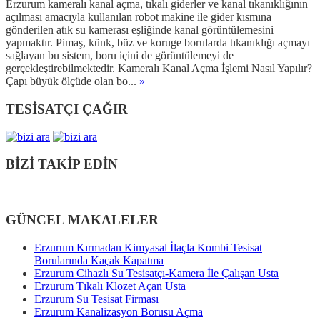
Erzurum kameralı kanal açma, tıkalı giderler ve kanal tıkanıklığının
açılması amacıyla kullanılan robot makine ile gider kısmına
gönderilen atık su kamerası eşliğinde kanal görüntülemesini
yapmaktır. Pimaş, künk, büz ve koruge borularda tıkanıklığı açmayı
sağlayan bu sistem, boru içini de görüntülemeyi de
gerçekleştirebilmektedir. Kameralı Kanal Açma İşlemi Nasıl Yapılır?
Çapı büyük ölçüde olan bo...
»
TESİSATÇI ÇAĞIR
BİZİ TAKİP EDİN
GÜNCEL MAKALELER
Erzurum Kırmadan Kimyasal İlaçla Kombi Tesisat
Borularında Kaçak Kapatma
Erzurum Cihazlı Su Tesisatçı-Kamera İle Çalışan Usta
Erzurum Tıkalı Klozet Açan Usta
Erzurum Su Tesisat Firması
Erzurum Kanalizasyon Borusu Açma