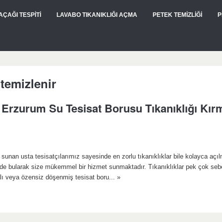
AÇAĞI TESPİTİ
LAVABO TIKANIKLIĞI AÇMA
PETEK TEMİZLİĞİ
P
 temizlenir
Erzurum Su Tesisat Borusu Tıkanıklığı Kı
unan usta tesisatçılarımız sayesinde en zorlu tıkanıklıklar bile kolayca açıl
 de bularak size mükemmel bir hizmet sunmaktadır. Tıkanıklıklar pek çok seb
talı veya özensiz döşenmiş tesisat boru...
»