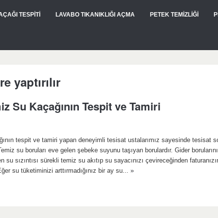
AÇAĞI TESPİTİ
LAVABO TIKANIKLIĞI AÇMA
PETEK TEMİZLİĞİ
P
e yaptırılır
z Su Kaçağının Tespit ve Tamiri
nın tespit ve tamiri yapan deneyimli tesisat ustalarımız sayesinde tesisat so
emiz su boruları eve gelen şebeke suyunu taşıyan borulardır. Gider boruların
 su sızıntısı sürekli temiz su akıtıp su sayacınızı çevireceğinden faturanız
ğer su tüketiminizi arttırmadığınız bir ay su...
»