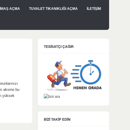
İMAŞ AÇMA
TUVALET TIKANIKLIĞI AÇMA
İLETİŞİM
TESİSATÇI ÇAĞIR
runlarınızı
ın aksine bu
ın yüksek
BİZİ TAKİP EDİN