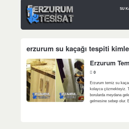
SU K
erzurum su kaçağı tespiti kimler
Erzurum Temi
0
Erzurum temiz su kaçağı
kolayca çözmekteyiz. T
borularda meydana gelen
gelmesine sebep olur. E