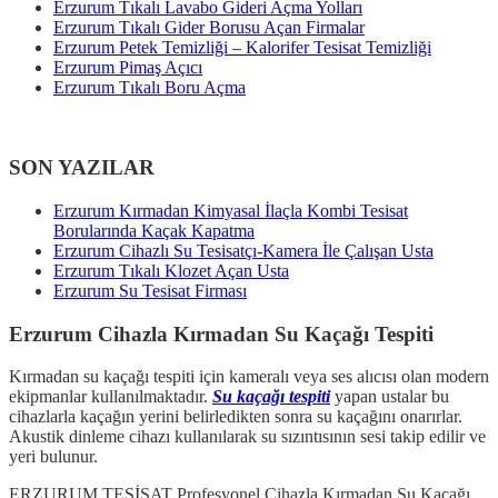
Erzurum Tıkalı Lavabo Gideri Açma Yolları
Erzurum Tıkalı Gider Borusu Açan Firmalar
Erzurum Petek Temizliği – Kalorifer Tesisat Temizliği
Erzurum Pimaş Açıcı
Erzurum Tıkalı Boru Açma
SON YAZILAR
Erzurum Kırmadan Kimyasal İlaçla Kombi Tesisat
Borularında Kaçak Kapatma
Erzurum Cihazlı Su Tesisatçı-Kamera İle Çalışan Usta
Erzurum Tıkalı Klozet Açan Usta
Erzurum Su Tesisat Firması
Erzurum Cihazla Kırmadan Su Kaçağı Tespiti
Kırmadan su kaçağı tespiti için kameralı veya ses alıcısı olan modern
ekipmanlar kullanılmaktadır.
Su kaçağı tespiti
yapan ustalar bu
cihazlarla kaçağın yerini belirledikten sonra su kaçağını onarırlar.
Akustik dinleme cihazı kullanılarak su sızıntısının sesi takip edilir ve
yeri bulunur.
ERZURUM TESİSAT Profesyonel Cihazla Kırmadan Su Kaçağı