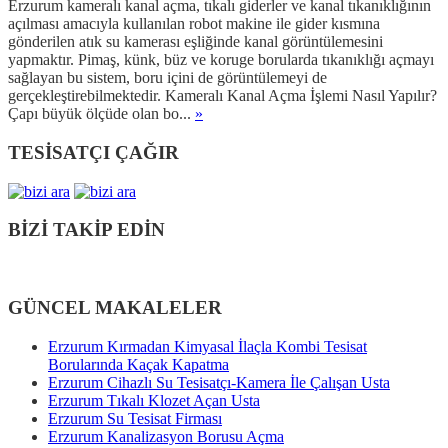
Erzurum kameralı kanal açma, tıkalı giderler ve kanal tıkanıklığının
açılması amacıyla kullanılan robot makine ile gider kısmına
gönderilen atık su kamerası eşliğinde kanal görüntülemesini
yapmaktır. Pimaş, künk, büz ve koruge borularda tıkanıklığı açmayı
sağlayan bu sistem, boru içini de görüntülemeyi de
gerçekleştirebilmektedir. Kameralı Kanal Açma İşlemi Nasıl Yapılır?
Çapı büyük ölçüde olan bo...
»
TESİSATÇI ÇAĞIR
BİZİ TAKİP EDİN
GÜNCEL MAKALELER
Erzurum Kırmadan Kimyasal İlaçla Kombi Tesisat
Borularında Kaçak Kapatma
Erzurum Cihazlı Su Tesisatçı-Kamera İle Çalışan Usta
Erzurum Tıkalı Klozet Açan Usta
Erzurum Su Tesisat Firması
Erzurum Kanalizasyon Borusu Açma