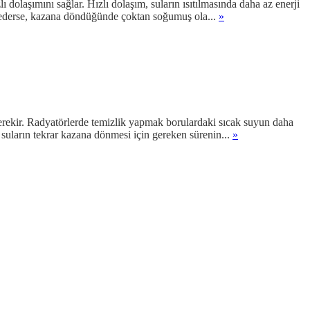
 dolaşımını sağlar. Hızlı dolaşım, suların ısıtılmasında daha az enerji
et ederse, kazana döndüğünde çoktan soğumuş ola...
»
gerekir. Radyatörlerde temizlik yapmak borulardaki sıcak suyun daha
n suların tekrar kazana dönmesi için gereken sürenin...
»