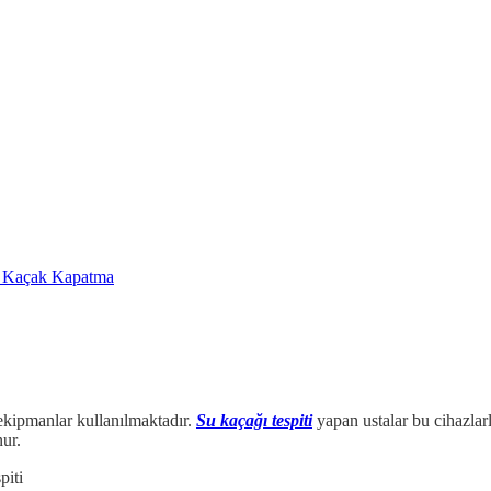
a Kaçak Kapatma
 ekipmanlar kullanılmaktadır.
Su kaçağı tespiti
yapan ustalar bu cihazlarl
nur.
iti