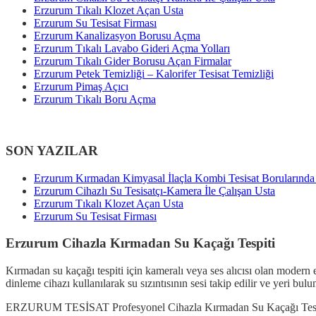
Erzurum Tıkalı Klozet Açan Usta
Erzurum Su Tesisat Firması
Erzurum Kanalizasyon Borusu Açma
Erzurum Tıkalı Lavabo Gideri Açma Yolları
Erzurum Tıkalı Gider Borusu Açan Firmalar
Erzurum Petek Temizliği – Kalorifer Tesisat Temizliği
Erzurum Pimaş Açıcı
Erzurum Tıkalı Boru Açma
SON YAZILAR
Erzurum Kırmadan Kimyasal İlaçla Kombi Tesisat Borularınd
Erzurum Cihazlı Su Tesisatçı-Kamera İle Çalışan Usta
Erzurum Tıkalı Klozet Açan Usta
Erzurum Su Tesisat Firması
Erzurum Cihazla Kırmadan Su Kaçağı Tespiti
Kırmadan su kaçağı tespiti için kameralı veya ses alıcısı olan modern
dinleme cihazı kullanılarak su sızıntısının sesi takip edilir ve yeri bulu
ERZURUM TESİSAT Profesyonel Cihazla Kırmadan Su Kaçağı Tesp