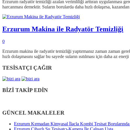
Erzurum radyatör temizliği azalan verimliliği arttıran uygulanması gere
harcanması demektir. Suların borularda daha hızlı dolaşırsa, kazanda
Erzurum Makina ile Radyatör Temizliği
0
Erzurum makina ile radyatör temizliği yaptırmanız zaman zaman gereke
hızlı dolaşmasını sağlar bu sayede suların ısıtılması için daha az ene
TESİSATÇI ÇAĞIR
BİZİ TAKİP EDİN
GÜNCEL MAKALELER
Erzurum Kırmadan Kimyasal İlaçla Kombi Tesisat Borularınd
Erzurum Cihazlı Su Tesisatçı-Kamera İle Çalışan Usta