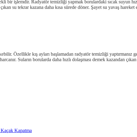
kli bir işlemdir. Radyatör temizliği yapmak borulardaki sıcak suyun hızlı
n çıkan su tekrar kazana daha kısa sürede döner. Şayet su yavaş harek
bilir. Özellikle kış ayları başlamadan radyatör temizliği yaptırmanız 
rji harcanır. Suların borularda daha hızlı dolaşması demek kazandan çıka
a Kaçak Kapatma